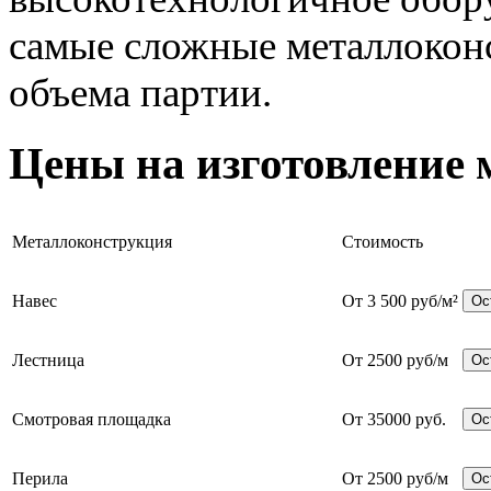
самые сложные металлоконс
объема партии.
Цены на изготовление 
Металлоконструкция
Стоимость
Навес
От 3 500 руб/м²
Ос
Лестница
От 2500 руб/м
Ос
Смотровая площадка
От 35000 руб.
Ос
Перила
От 2500 руб/м
Ос