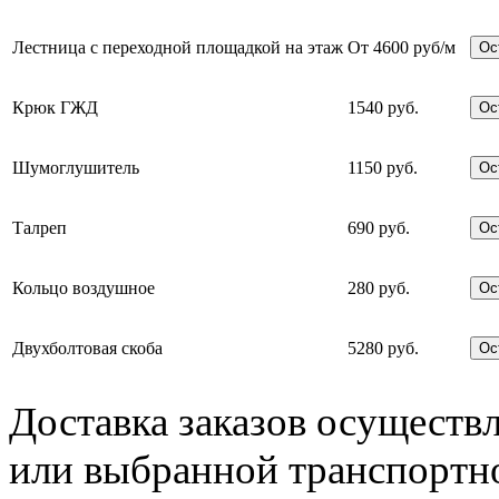
Лестница с переходной площадкой на этаж
От 4600 руб/м
Ос
Крюк ГЖД
1540 руб.
Ос
Шумоглушитель
1150 руб.
Ос
Талреп
690 руб.
Ос
Кольцо воздушное
280 руб.
Ос
Двухболтовая скоба
5280 руб.
Ос
Доставка заказов осущест
или выбранной транспортно